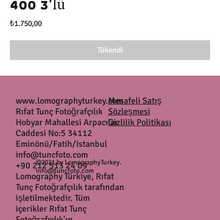
400 3'lü
Fiyat
₺1.750,00
Tükendi
www.lomographyturkey.com
Mesafeli Satış
Rıfat Tunç Fotoğrafçılık
Sözleşmesi
Hobyar Mahallesi Arpacılar
Gizlilik Politikası
Caddesi No:5 34112
Eminönü/Fatih/Istanbul
info@tuncfoto.com
©2021 by LomographyTurkey.
+90 212 513 24 09
info@tuncfoto.com
Lomography Türkiye, Rıfat
Tunç Fotoğrafçılık tarafından
işletilmektedir. Tüm
içerikler Rıfat Tunç
Fotoğrafçılık'ın