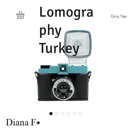
Lomogra
Giriş Yap
phy
Turkey
Diana F+