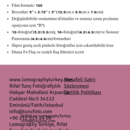
Film formatı: 120
Boyutlar: 5" x 3.75" x 3" (12.5cm x 9.5cm x 7.6cm)
Değiştirilebilir enstantane (Gündüz ve sonsuz uzun pozlama
opsiyonu için "B")
12-fotoğraf (5.2x5.2cm), 16-fotoğraf (4.2x4.2cm) ve Sonsuz
Panorama (4.6x4.6cm) formatları
Süper geniş açılı pinhole fotoğraflar için çıkartılabilir lens
Diana F+ Flaş ve renkli flaş filtreleri içerir
www.lomographyturkey.com
Mesafeli Satış
Rıfat Tunç Fotoğrafçılık
Sözleşmesi
Hobyar Mahallesi Arpacılar
Gizlilik Politikası
Caddesi No:5 34112
Eminönü/Fatih/Istanbul
info@tuncfoto.com
©2021 by LomographyTurkey.
+90 212 513 24 09
info@tuncfoto.com
Lomography Türkiye, Rıfat