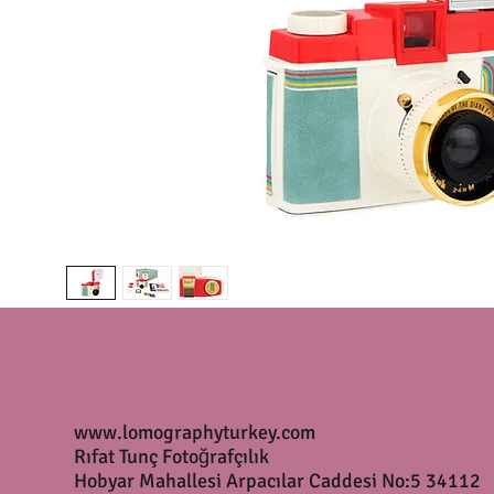
www.lomographyturkey.com
Rıfat Tunç Fotoğrafçılık
Hobyar Mahallesi Arpacılar Caddesi No:5 34112