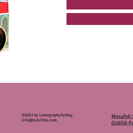
©2021 by LomographyTurkey.
Mesafeli 
info@tuncfoto.com
Gizlilik P