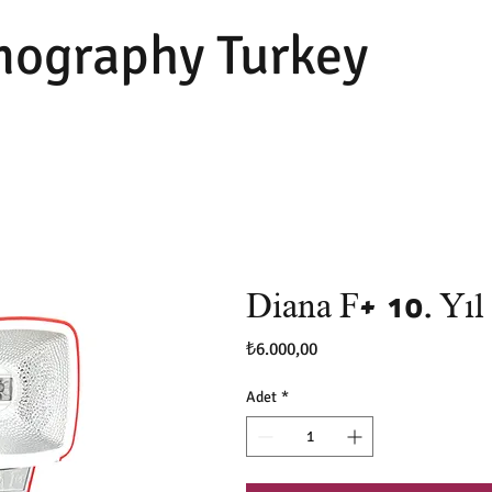
ography Turkey
Diana F+ 10. Yıl
Fiyat
₺6.000,00
Adet
*