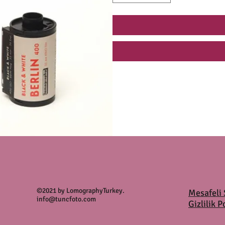
©2021 by LomographyTurkey.
Mesafeli 
info@tuncfoto.com
Gizlilik P